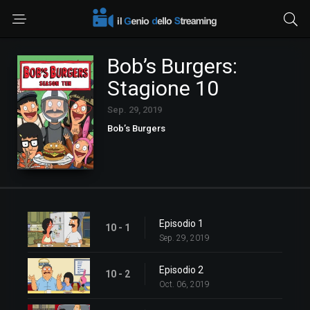
Bob’s Burgers:
Stagione 10
Sep. 29, 2019
Bob’s Burgers
Episodio 1
10 - 1
Sep. 29, 2019
Episodio 2
10 - 2
Oct. 06, 2019