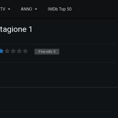
 TV
ANNO
IMDb Top 50
tagione 1
Il tuo voto:
0