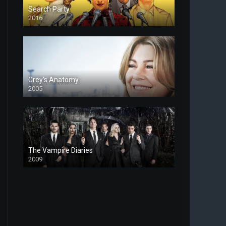
Search Party
2016
Grey’s Anatomy
2005
The Vampire Diaries
2009