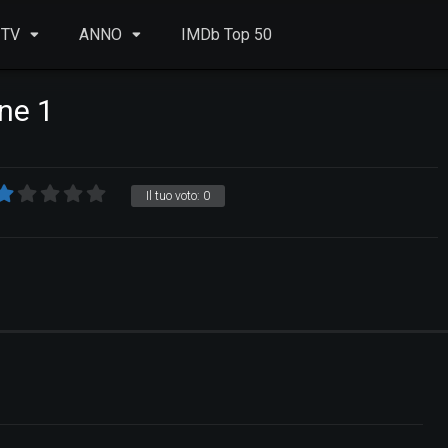
 TV
ANNO
IMDb Top 50
ne 1
Il tuo voto:
0