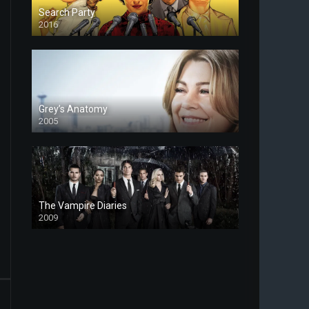
Search Party
2016
Grey’s Anatomy
2005
The Vampire Diaries
2009