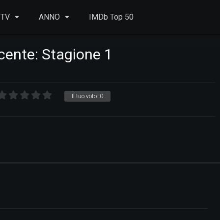
 TV
ANNO
IMDb Top 50
cente: Stagione 1
Il tuo voto:
0