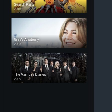
Search Party
2016
Grey’s Anatomy
2005
The Vampire Diaries
2009