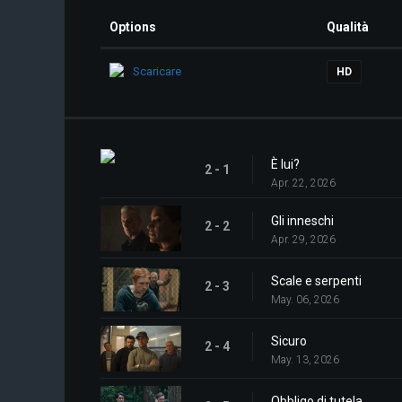
Options
Qualità
Scaricare
HD
È lui?
2 - 1
Apr. 22, 2026
Gli inneschi
2 - 2
Apr. 29, 2026
Scale e serpenti
2 - 3
May. 06, 2026
Sicuro
2 - 4
May. 13, 2026
Obbligo di tutela