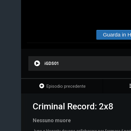
Guarda in 
iGDS01
Episodio precedente
Criminal Record: 2x8
Nessuno muore
June e Hegarty devono collaborare per fermare il peri