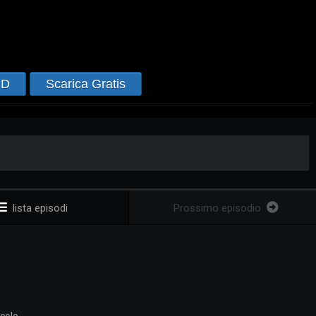
HD
Scarica Gratis
lista episodi
Prossimo episodio
colo.