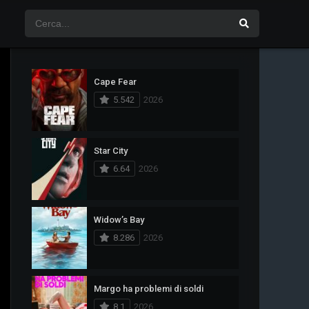
Cape Fear
5.542
2026
Star City
6.64
2026
Widow’s Bay
8.286
2026
Margo ha problemi di soldi
8.1
2026