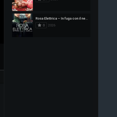
Rosa Elettrica – In fuga con il nemico
0
2026