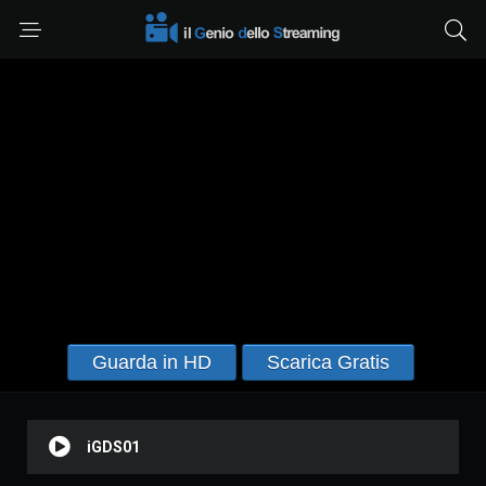
Guarda in HD
Scarica Gratis
iGDS01