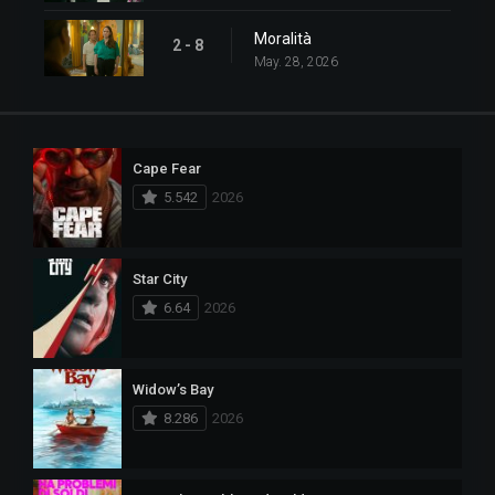
Moralità
2 - 8
May. 28, 2026
Cape Fear
5.542
2026
Star City
6.64
2026
Widow’s Bay
8.286
2026