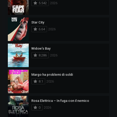
5.542
2026
Star City
6.64
2026
Widow’s Bay
8.286
2026
Margo ha problemi di soldi
8.1
2026
Rosa Elettrica – In fuga con il nemico
0
2026