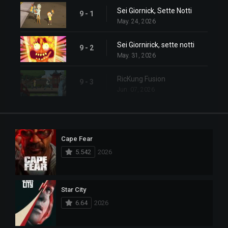
Sei Giornick, Sette Notti
9 - 1
May. 24, 2026
Sei Giornirick, sette notti
9 - 2
May. 31, 2026
RicKung Fusion
9 - 3
Jun. 07, 2026
Cape Fear
5.542
2026
Star City
6.64
2026