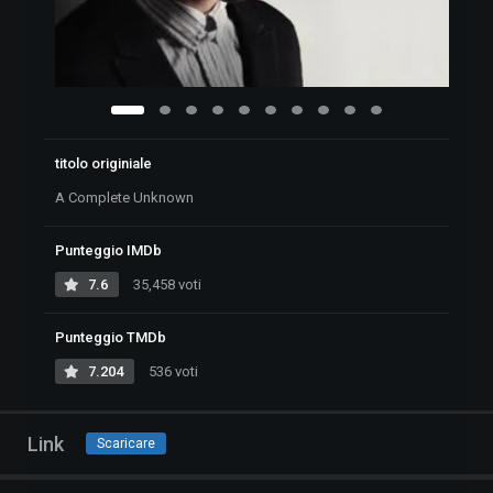
titolo originiale
A Complete Unknown
Punteggio IMDb
7.6
35,458 voti
Punteggio TMDb
7.204
536 voti
Link
Scaricare