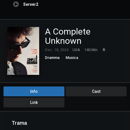
Server2
A Complete
Unknown
Dec. 18, 2024
USA
140 Min.
R
Dramma
Musica
Info
Cast
Link
Trama