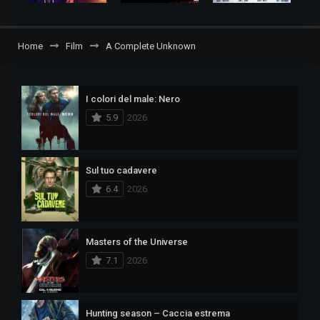
Home
Film
A Complete Unknown
I colori del male: Nero
5.9
2026
Sul tuo cadavere
6.4
2026
Masters of the Universe
7.1
2026
Hunting season – Caccia estrema