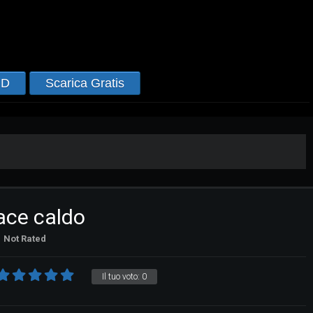
HD
Scarica Gratis
ace caldo
Not Rated
Il tuo voto:
0