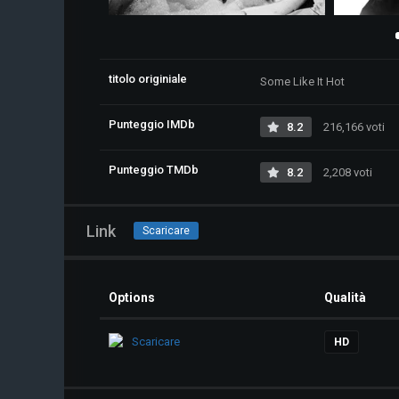
titolo originiale
Some Like It Hot
Punteggio IMDb
8.2
216,166 voti
Punteggio TMDb
8.2
2,208 voti
Link
Scaricare
Options
Qualità
Scaricare
HD