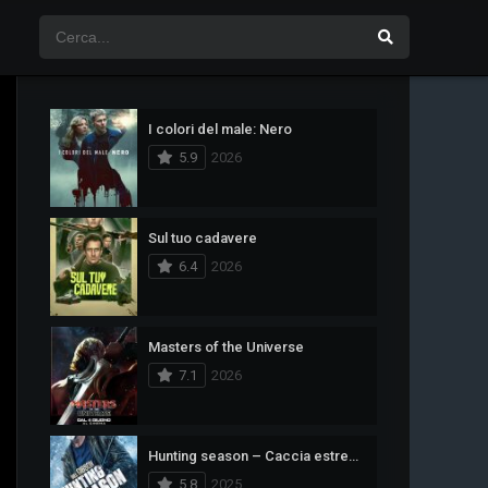
I colori del male: Nero
5.9
2026
Sul tuo cadavere
6.4
2026
Masters of the Universe
7.1
2026
Hunting season – Caccia estrema
5.8
2025