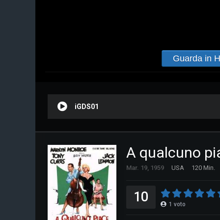
Guarda in 
iGDS01
A qualcuno pi
Mar. 19, 1959
USA
120 Min.
10
1
voto