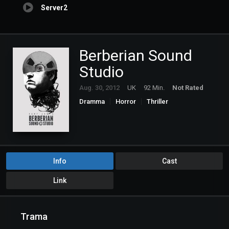
Server2
Berberian Sound
Studio
Aug. 30, 2012
UK
92 Min.
Not Rated
Dramma
Horror
Thriller
Info
Cast
Link
Trama