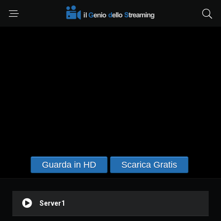
Guarda in HD
Scarica Gratis
Server1