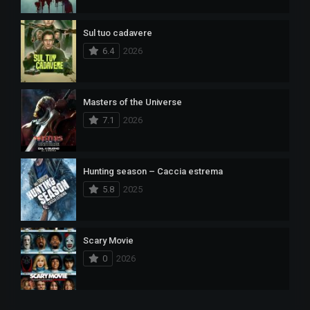
Sul tuo cadavere
6.4
2026
Masters of the Universe
7.1
2026
Hunting season – Caccia estrema
5.8
2025
Scary Movie
0
2026