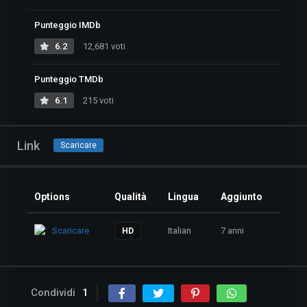
Punteggio IMDb
6.2
12,681 voti
Punteggio TMDb
6.1
215 voti
Link
Scaricare
Options
Qualità
Lingua
Aggiunto
Scaricare
Italian
7 anni
HD
Condividi
1