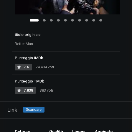
titolo originiale
Better Man
Punteggio IMDb
7.6
24,404 voti
Punteggio TMDb
7.838
383 voti
Link
Scaricare
Options
Qualità
Lingua
Aggiunto