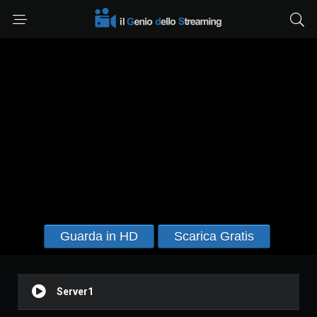
Guarda in HD
Scarica Gratis
Server1