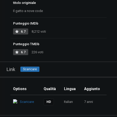
titolo originiale
Il gatto a nove code
Punteggio IMDb
6.7
8,212 voti
Punteggio TMDb
6.7
226 voti
Link
Scaricare
Options
Qualità
Lingua
Aggiunto
Scaricare
Italian
7 anni
HD