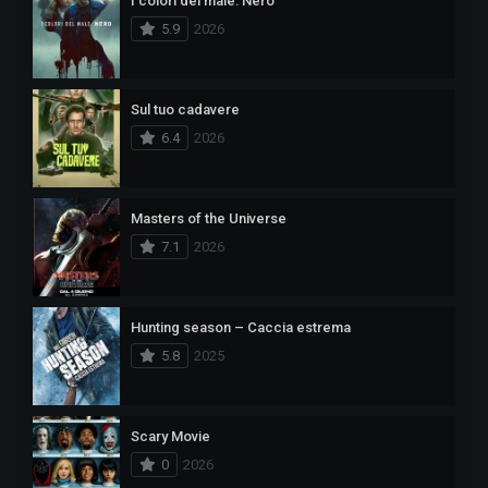
I colori del male: Nero
5.9
2026
Sul tuo cadavere
6.4
2026
Masters of the Universe
7.1
2026
Hunting season – Caccia estrema
5.8
2025
Scary Movie
0
2026