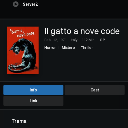
Server2
Il gatto a nove code
Feb. 12, 1971
Italy
112 Min.
GP
Horror
Mistero
Thriller
Info
Cast
Link
Trama