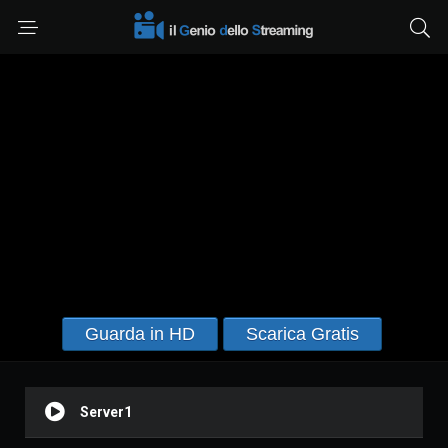
Guarda in HD
Scarica Gratis
Server1