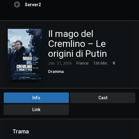
Server2
Il mago del
Cremlino – Le
origini di Putin
Jan. 21, 2026
France
136 Min.
R
Dramma
Info
Cast
Link
Trama