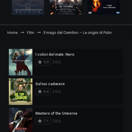
Home
Film
Il mago del Cremlino – Le origini di Putin
I colori del male: Nero
5.9
2026
Sul tuo cadavere
6.4
2026
Masters of the Universe
7.1
2026