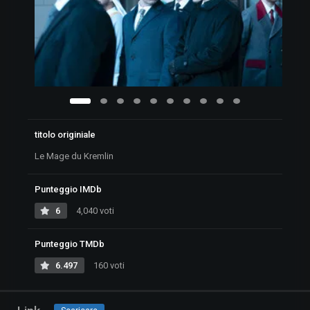
titolo originiale
Le Mage du Kremlin
Punteggio IMDb
6
4,040 voti
Punteggio TMDb
6.497
160 voti