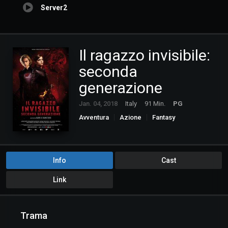
Server2
Il ragazzo invisibile:
seconda
generazione
Jan. 04, 2018
Italy
91 Min.
PG
Avventura
Azione
Fantasy
Info
Cast
Link
Trama