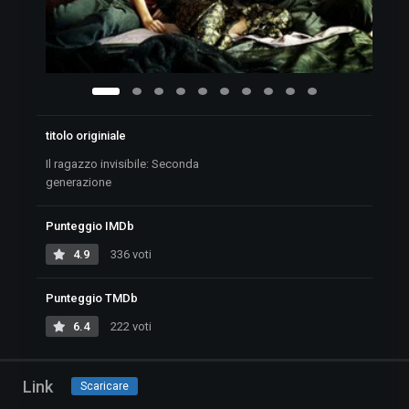
titolo originiale
Il ragazzo invisibile: Seconda
generazione
Punteggio IMDb
4.9
336 voti
Punteggio TMDb
6.4
222 voti
Link
Scaricare