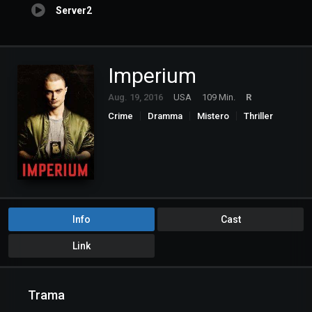
Server2
Imperium
Aug. 19, 2016
USA
109 Min.
R
Crime
Dramma
Mistero
Thriller
Info
Cast
Link
Trama