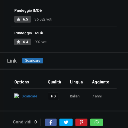
Punteggio IMDb
6.5
36,582 voti
Punteggio TMDb
6.4
902 voti
Link
Scaricare
Options
Qualità
Lingua
Aggiunto
Scaricare
Italian
7 anni
HD
Condividi
0