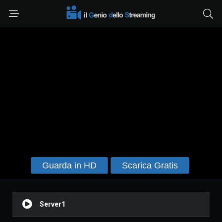
Guarda in HD
Scarica Gratis
Server1