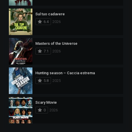
Sul tuo cadavere
6.4
2026
Masters of the Universe
7.1
2026
Hunting season – Caccia estrema
5.8
2025
Scary Movie
0
2026