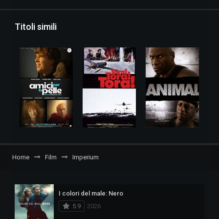
Titoli simili
Home
Film
Imperium
I colori del male: Nero
5.9
2026