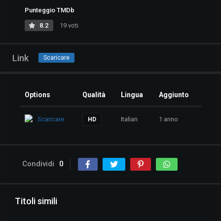
Punteggio TMDb
8.2
19 voti
Link
Scaricare
Options
Qualità
Lingua
Aggiunto
Scaricare
Italian
1 anno
HD
Condividi
0
Titoli simili