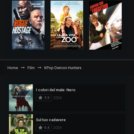
Home
Film
KPop Demon Hunters
I colori del male: Nero
5.9
2026
Sul tuo cadavere
6.4
2026