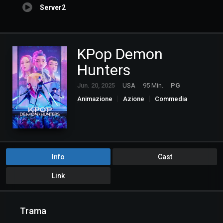
Server2
KPop Demon
Hunters
Jun. 20, 2025
USA
95 Min.
PG
Animazione
Azione
Commedia
Fantasy
Musica
Info
Cast
Link
Trama