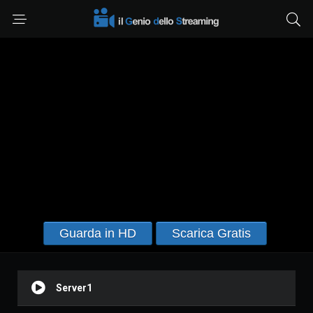
Guarda in HD
Scarica Gratis
Server1