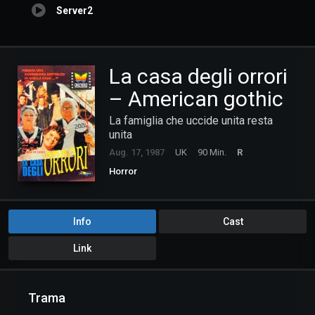
Server2
La casa degli orrori
– American gothic
La famiglia che uccide unita resta
unita
Aug. 17, 1987
UK
90 Min.
R
Horror
Info
Cast
Link
Trama