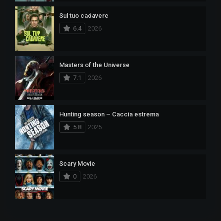
Sul tuo cadavere
6.4
2026
Masters of the Universe
7.1
2026
Hunting season – Caccia estrema
5.8
2025
Scary Movie
0
2026