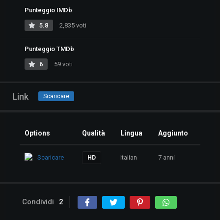
Punteggio IMDb
5.8
2,835 voti
Punteggio TMDb
6
59 voti
Link
Scaricare
Options
Qualità
Lingua
Aggiunto
Scaricare
Italian
7 anni
HD
Condividi
2