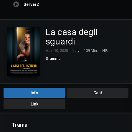
Server2
La casa degli
sguardi
Apr. 10, 2025
Italy
109 Min.
NR
Dramma
Info
Cast
Link
Trama