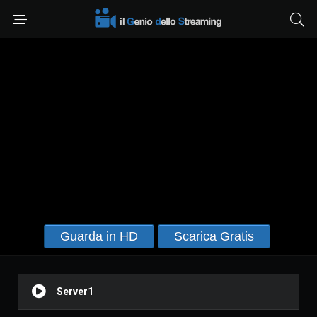
Guarda in HD
Scarica Gratis
Server1