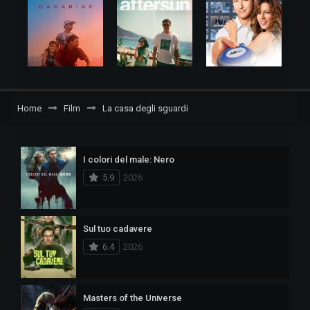
Home
Film
La casa degli sguardi
I colori del male: Nero
5.9
2026
Sul tuo cadavere
6.4
2026
Masters of the Universe