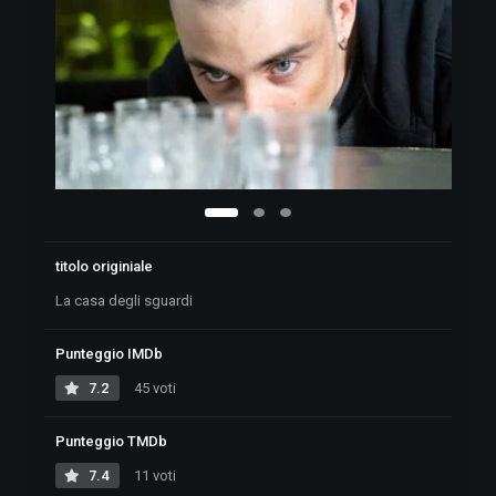
titolo originiale
La casa degli sguardi
Punteggio IMDb
7.2
45 voti
Punteggio TMDb
7.4
11 voti