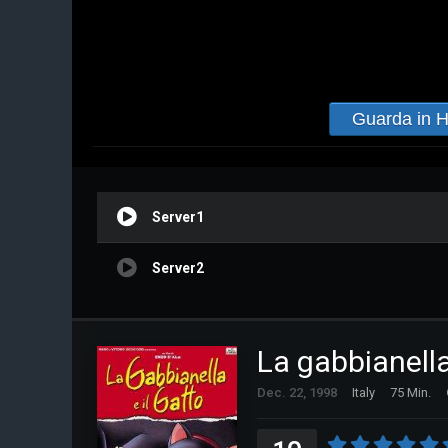
Guarda in 
Server1
Server2
La gabbianella
Dec. 22, 1998
Italy
75 Min.