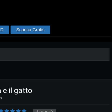
HD
Scarica Gratis
 e il gatto
G
Il tuo voto:
0