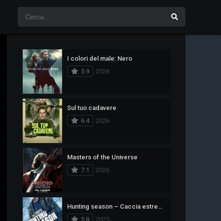
I colori del male: Nero
5.9
2026
Sul tuo cadavere
6.4
2026
Masters of the Universe
7.1
2026
Hunting season – Caccia estrema
5.8
2025