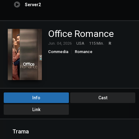
Server2
Office Romance
Jun. 04, 2026
USA
115 Min.
R
Commedia
Romance
Info
Cast
Link
Trama