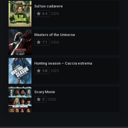
Sul tuo cadavere
6.4
2026
Masters of the Universe
7.1
2026
Hunting season – Caccia estrema
5.8
2025
Scary Movie
0
2026