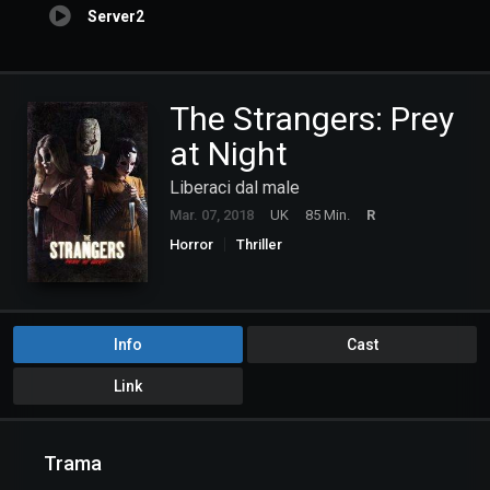
Server2
The Strangers: Prey
at Night
Liberaci dal male
Mar. 07, 2018
UK
85 Min.
R
Horror
Thriller
Info
Cast
Link
Trama