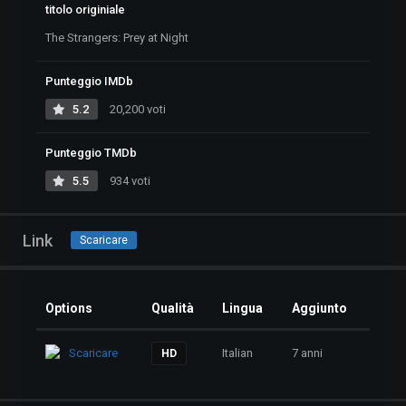
titolo originiale
The Strangers: Prey at Night
Punteggio IMDb
5.2
20,200 voti
Punteggio TMDb
5.5
934 voti
Link
Scaricare
Options
Qualità
Lingua
Aggiunto
Scaricare
Italian
7 anni
HD