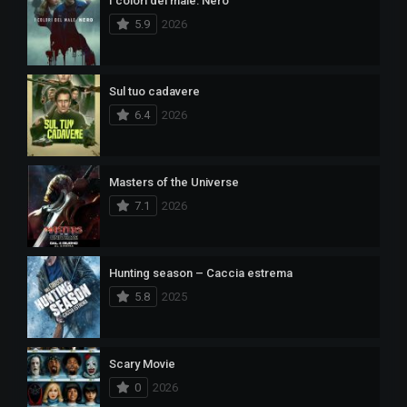
I colori del male: Nero
5.9
2026
Sul tuo cadavere
6.4
2026
Masters of the Universe
7.1
2026
Hunting season – Caccia estrema
5.8
2025
Scary Movie
0
2026