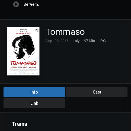
Server2
Tommaso
Sep. 08, 2016
Italy
97 Min.
PG
Info
Cast
Link
Trama