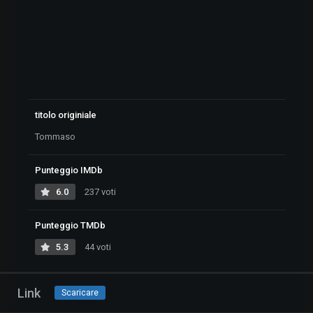
titolo originiale
Tommaso
Punteggio IMDb
6.0
237 voti
Punteggio TMDb
5.3
44 voti
Link
Scaricare