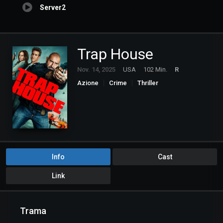
Server2
Trap House
Nov. 14, 2025
USA
102 Min.
R
Azione
Crime
Thriller
Info
Cast
Link
Trama