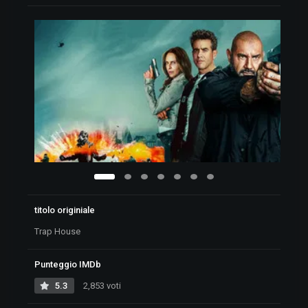
titolo originiale
Trap House
Punteggio IMDb
5.3
2,853 voti