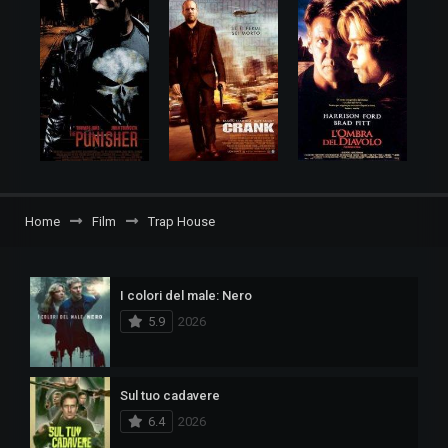
Home
Film
Trap House
I colori del male: Nero
5.9
2026
Sul tuo cadavere
6.4
2026