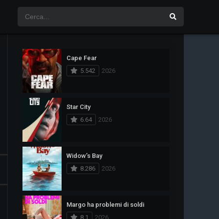
Cape Fear
5.542
2026
Star City
6.64
2026
Widow’s Bay
8.286
2026
Margo ha problemi di soldi
8.1
2026