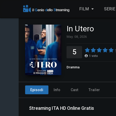
FILM
SERIE
In Utero
May. 08, 2026
5
1
voto
Dramma
Episodi
Info
Cast
Trailer
Streaming ITA HD Online Gratis