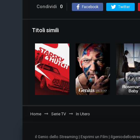
Condividi
0
Facebook
Twitter
Titoli simili
Home
Serie TV
In Utero
il Genio dello Streaming | Esprimi un Film | ilgeniodellos