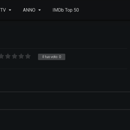
 TV
ANNO
IMDb Top 50
Il tuo voto:
0