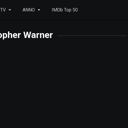
 TV
ANNO
IMDb Top 50
opher Warner