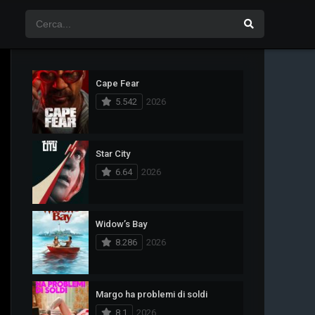
Cape Fear
5.542
2026
Star City
6.64
2026
Widow’s Bay
8.286
2026
Margo ha problemi di soldi
8.1
2026