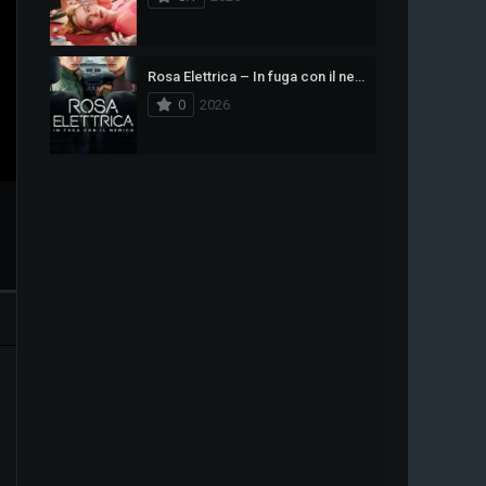
Rosa Elettrica – In fuga con il nemico
0
2026