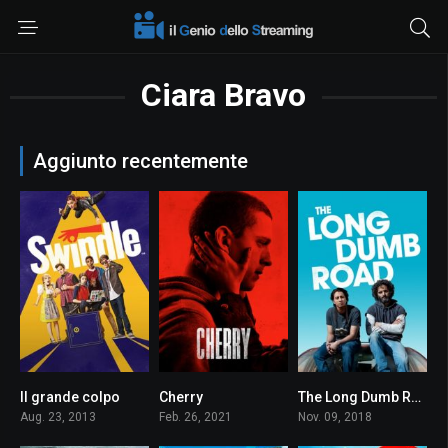
Ciara Bravo
Aggiunto recentemente
Il grande colpo
Cherry
The Long Dumb Road
0
5.7
6.0
Aug. 23, 2013
Feb. 26, 2021
Nov. 09, 2018