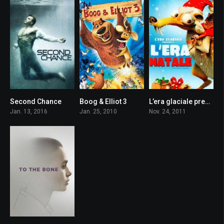
Second Chance
Boog & Elliot 3
L’era glaciale presenta: l’era Natale
6.7
5.2
6.5
Jan. 13, 2016
Jan. 25, 2010
Nov. 24, 2011