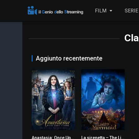
FILM
SERIE
Cla
Aggiunto recentemente
Anastasia: Once Upon a Time
La sirenetta – The Little Mermaid
2.9
4.2