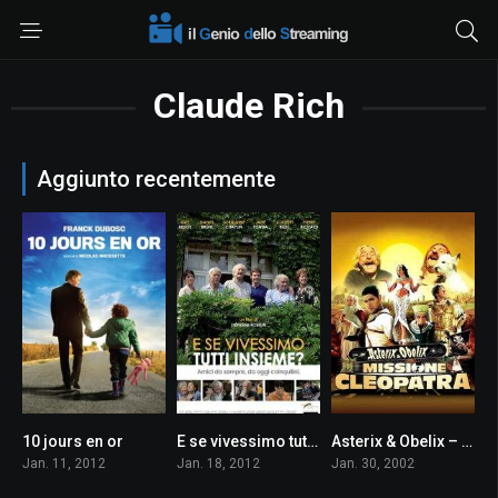
Claude Rich
Aggiunto recentemente
10 jours en or
E se vivessimo tutti insieme?
Asterix & Obelix – Missione Cleopatra
5.8
6.7
6.6
Jan. 11, 2012
Jan. 18, 2012
Jan. 30, 2002