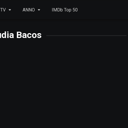
 TV
ANNO
IMDb Top 50
udia Bacos