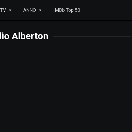
 TV
ANNO
IMDb Top 50
io Alberton