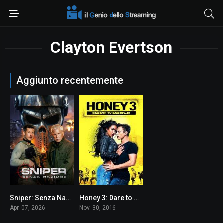
Clayton Evertson
Aggiunto recentemente
Sniper: Senza Nazione
Honey 3: Dare to Dance
4
5.4
Apr. 07, 2026
Nov. 30, 2016