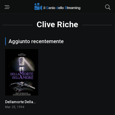
Clive Riche
Aggiunto recentemente
Dellamorte Dellamore
7.2
Mar. 25, 1994