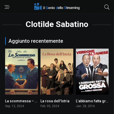
Clotilde Sabatino
Aggiunto recentemente
La scommessa – Una notte in corsia
La rosa dell’Istria
L’abbiamo fatta grossa
6.7
0
5.5
Sep. 12, 2024
Feb. 05, 2024
Jan. 28, 2016