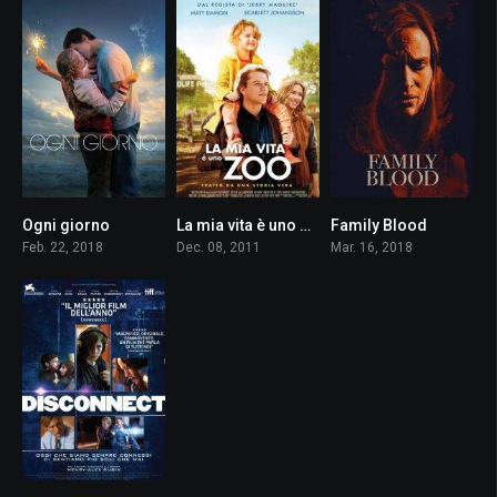
Ogni giorno
La mia vita è uno zoo
Family Blood
6.4
7.1
4.2
Feb. 22, 2018
Dec. 08, 2011
Mar. 16, 2018