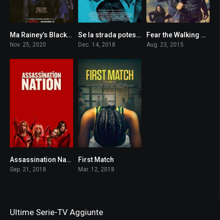
Ma Rainey’s Black Bottom
Se la strada potesse parlare
Fear the Walking Dead
7.2
7.3
7.5
Nov. 25, 2020
Dec. 14, 2018
Aug. 23, 2015
Assassination Nation
First Match
5.9
6.3
Sep. 21, 2018
Mar. 12, 2018
Ultime Serie-TV Aggiunte