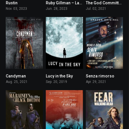
Rustin
Ruby Gillman – La ragazza con i tentacoli
The God Committee – La scelta
6.5
5.7
5.8
Nov. 03, 2023
Jun. 28, 2023
Jul. 02, 2021
Candyman
Lucy in the Sky
Senza rimorso
6.4
4.9
6.1
Aug. 25, 2021
Sep. 20, 2019
Apr. 29, 2021