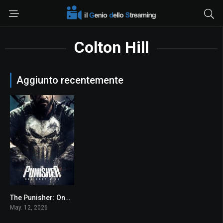
Colton Hill
Aggiunto recentemente
The Punisher: One Last Kill
0
May. 12, 2026