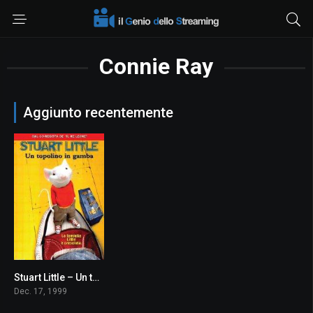
Connie Ray
Aggiunto recentemente
Stuart Little – Un topolino in gamba
5.9
Dec. 17, 1999