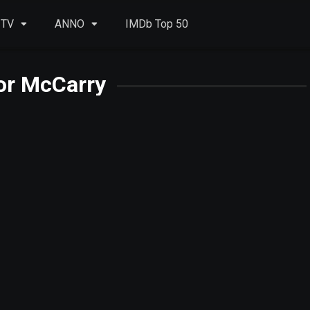
 TV
ANNO
IMDb Top 50
or McCarry