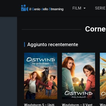
FILM
SERIE
Corne
Aggiunto recentemente
Windstorm 5 – Uniti per sempre
Windstorm – Il Vento Sta Cambiando
6.4
5.5