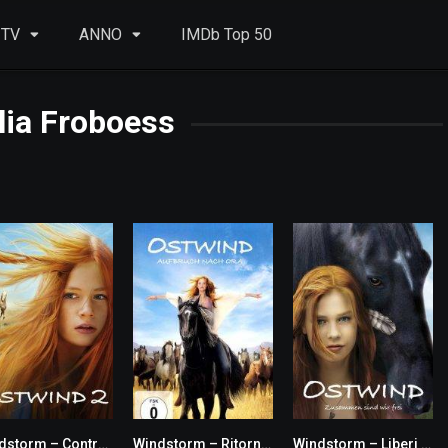
 TV
ANNO
IMDb Top 50
lia Froboess
Windstorm – Contro ogni regola
Windstorm – Ritorno alle origini
Windstorm – Liberi nel vento
6.5
5.9
6.9