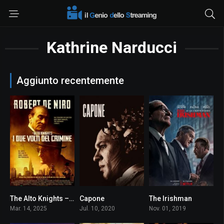
Kathrine Narducci
Aggiunto recentemente
The Alto Knights – I due volti del crimine
Capone
The Irishman
6
5.0
8.7
Mar. 14, 2025
Jul. 10, 2020
Nov. 01, 2019