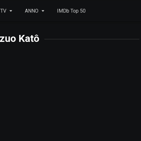
 TV
ANNO
IMDb Top 50
zuo Katô