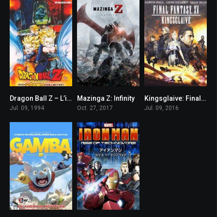
Dragon Ball Z – L’irriducibile bio-combattente
Mazinga Z: Infinity
Kingsglaive: Final Fantasy XV
6.1
6.0
6.8
Jul. 09, 1994
Oct. 27, 2017
Jul. 09, 2016