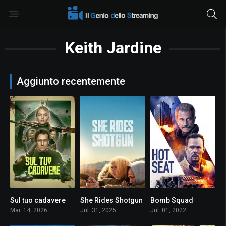
Keith Jardine
Aggiunto recentemente
Sul tuo cadavere
She Rides Shotgun
Bomb Squad
6.4
6.5
4.5
Mar. 14, 2026
Jul. 31, 2025
Jul. 01, 2022