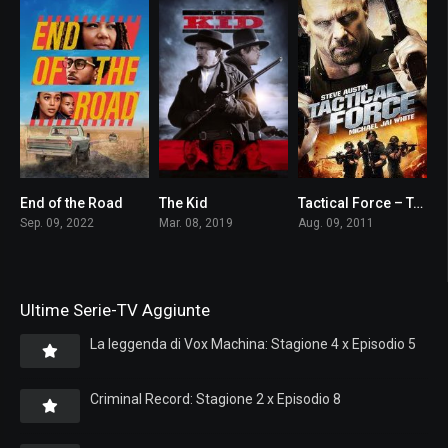
End of the Road
The Kid
Tactical Force – Teste di cuoio
7.8
6.3
4.8
Sep. 09, 2022
Mar. 08, 2019
Aug. 09, 2011
Ultime Serie-TV Aggiunte
La leggenda di Vox Machina: Stagione 4 x Episodio 5
Criminal Record: Stagione 2 x Episodio 8