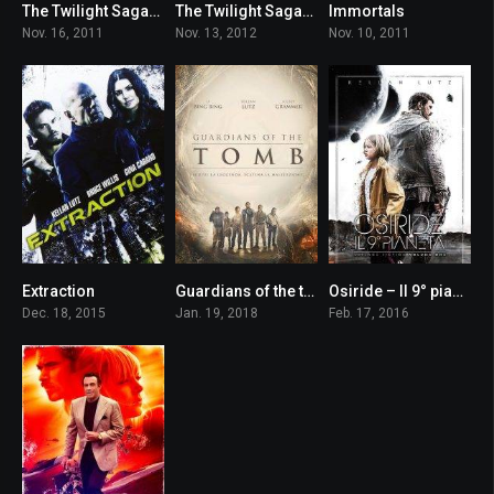
The Twilight Saga: Breaking Dawn – Parte 1
The Twilight Saga: Breaking Dawn – Parte 2
Immortals
4.9
5.5
6.0
Nov. 16, 2011
Nov. 13, 2012
Nov. 10, 2011
Extraction
Guardians of the tomb
Osiride – Il 9° pianeta
4.1
4.5
5.6
Dec. 18, 2015
Jan. 19, 2018
Feb. 17, 2016