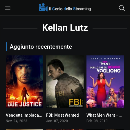
Kellan Lutz
Aggiunto recentemente
Vendetta implacabile
FBI: Most Wanted
What Men Want – Quello che gli uomini vogliono
3.7
7.5
4.8
Nov. 24, 2023
Jan. 07, 2020
Feb. 08, 2019