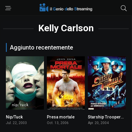
Kelly Carlson
Aggiunto recentemente
Nip/Tuck
Presa mortale
Starship Troopers 2 – Eroi della Federazione
6.9
4.7
3.5
Jul. 22, 2003
Oct. 13, 2006
Apr. 20, 2004