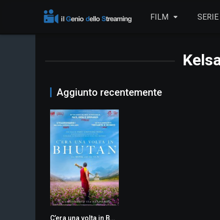
FILM
SERIE
Kels
Aggiunto recentemente
C’era una volta in Bhutan
7.2