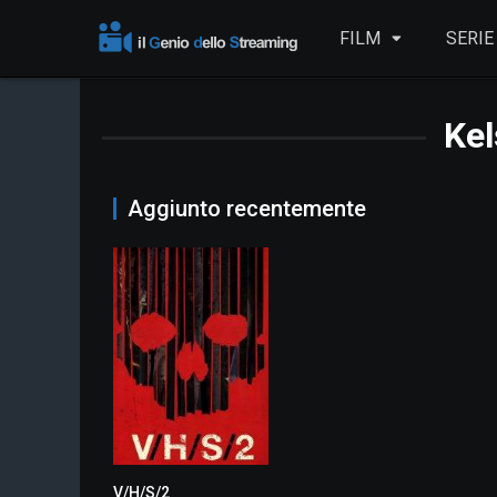
FILM
SERIE
Kel
Aggiunto recentemente
V/H/S/2
6.1