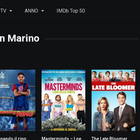
 TV
ANNO
IMDb Top 50
n Marino
nando il ring
Masterminds – I geni della truffa
The Late Bloomer
0
5.8
5.2