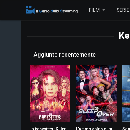
FILM
SERIE
Ke
Aggiunto recentemente
La babysitter: Killer Queen
L’ultimo colpo di mamma
Sog
0
0